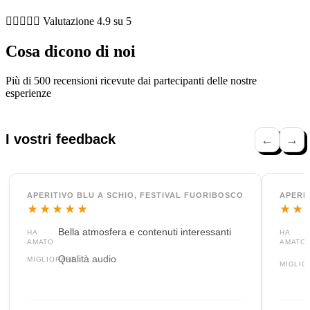





Valutazione 4.9 su 5
Cosa dicono di noi
Più di 500 recensioni ricevute dai partecipanti delle nostre
esperienze
I vostri feedback
←
→
APERITIVO BLU A SCHIO, FESTIVAL FUORIBOSCO
APERI
★★★★★
★★
Bella atmosfera e contenuti interessanti
HA
HA
AMATO
AMATO
Qualità audio
MIGLIORARE
MIGLIO