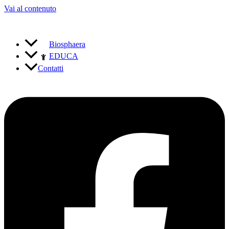
Vai al contenuto
Prenota attività, escursioni, ed esperienze formative
Biosphaera
EDUCA
Contatti